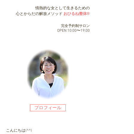
情熱的な女として生きるための
心とからだの解放
メソッド
おひるね整体®
完全予約制サロン
OPEN 10:00〜19:00
プロフィール
こんにちは(^^)